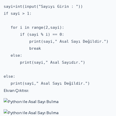
sayi=int(input("Sayıyı Girin : "))

if sayi > 1:

   for i in range(2,sayi):

       if (sayi % i) == 0:

           print(sayi," Asal Sayı Değildir.")

           break

   else:

       print(sayi," Asal Sayıdır.")

else:

   print(sayi," Asal Sayı Değildir.")
Ekran Çıktısı: