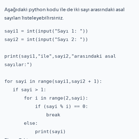
Aşağıdaki python kodu ile de iki sayı arasındaki asal
sayıları listeleyebilirsiniz.
sayi1 = int(input("Sayı 1: "))

sayi2 = int(input("Sayı 2: "))

print(sayi1,"ile",sayi2,"arasındaki asal 
sayılar:")

for sayi in range(sayi1,sayi2 + 1):

   if sayi > 1:

       for i in range(2,sayi):

           if (sayi % i) == 0:

               break

       else:

           print(sayi)