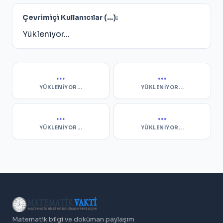
Çevrimiçi Kullanıcılar (
...
):
Yükleniyor...
...
...
YÜKLENIYOR...
YÜKLENIYOR...
...
...
YÜKLENIYOR...
YÜKLENIYOR...
Matematik bilgi ve doküman paylaşım