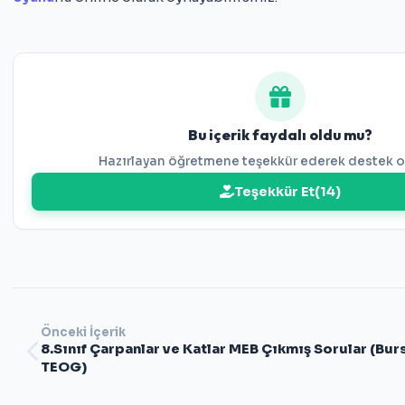
Bu içerik faydalı oldu mu?
Hazırlayan öğretmene teşekkür ederek destek ola
Teşekkür Et
(
14
)
Önceki İçerik
8.Sınıf Çarpanlar ve Katlar MEB Çıkmış Sorular (Burs
TEOG)