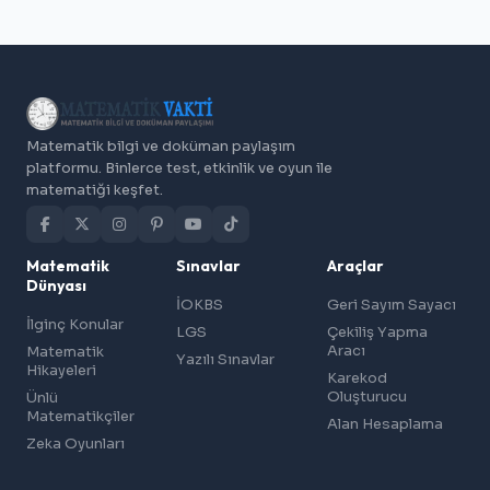
Matematik bilgi ve doküman paylaşım
platformu. Binlerce test, etkinlik ve oyun ile
matematiği keşfet.
Matematik
Sınavlar
Araçlar
Dünyası
İOKBS
Geri Sayım Sayacı
İlginç Konular
LGS
Çekiliş Yapma
Aracı
Matematik
Yazılı Sınavlar
Hikayeleri
Karekod
Oluşturucu
Ünlü
Matematikçiler
Alan Hesaplama
Zeka Oyunları