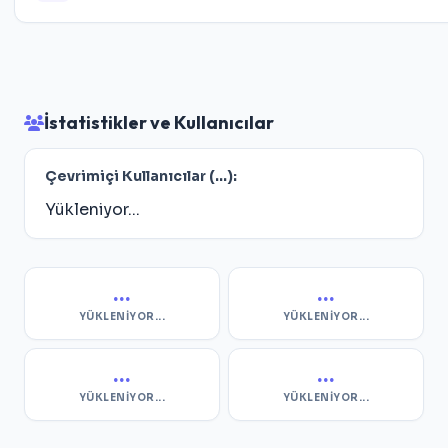
İstatistikler ve Kullanıcılar
Çevrimiçi Kullanıcılar (
...
):
Yükleniyor...
...
...
YÜKLENIYOR...
YÜKLENIYOR...
...
...
YÜKLENIYOR...
YÜKLENIYOR...