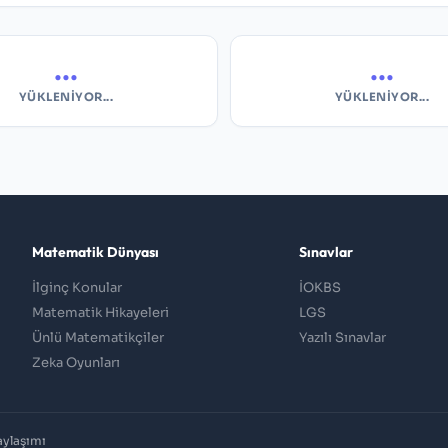
...
...
YÜKLENIYOR...
YÜKLENIYOR...
Matematik Dünyası
Sınavlar
İlginç Konular
İOKBS
Matematik Hikayeleri
LGS
Ünlü Matematikçiler
Yazılı Sınavlar
Zeka Oyunları
aylaşımı