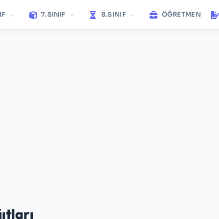
IF
7.SINIF
8.SINIF
ÖĞRETMEN
ıtları