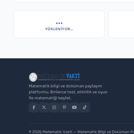
...
YÜKLENIYOR...
Matematik bilgi ve doküman paylaşım
platformu. Binlerce test, etkinlik ve oyun
ile matematiği keşfet.
© 2026 Matematik Vakti — Matematik Bilgi ve Doküman P