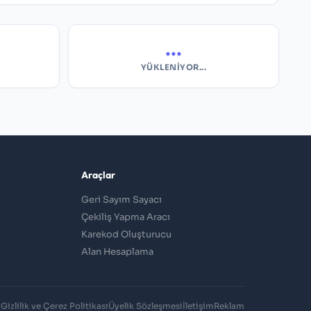
...
YÜKLENIYOR...
Araçlar
Geri Sayım Sayacı
Çekiliş Yapma Aracı
Karekod Oluşturucu
Alan Hesaplama
Gizlilik ve Çerez Politikası
Üyelik Sözleşmesi
İletişim
Reklam