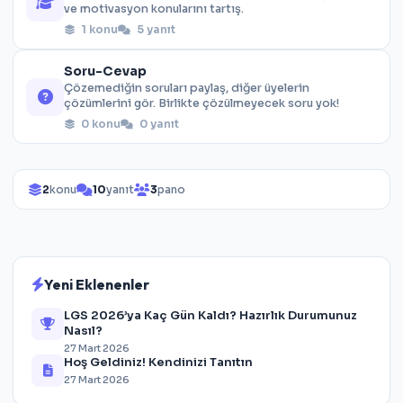
ve motivasyon konularını tartış.
1 konu
5 yanıt
Soru-Cevap
Çözemediğin soruları paylaş, diğer üyelerin
çözümlerini gör. Birlikte çözülmeyecek soru yok!
0 konu
0 yanıt
2
konu
10
yanıt
3
pano
Yeni Eklenenler
LGS 2026’ya Kaç Gün Kaldı? Hazırlık Durumunuz
Nasıl?
27 Mart 2026
Hoş Geldiniz! Kendinizi Tanıtın
27 Mart 2026