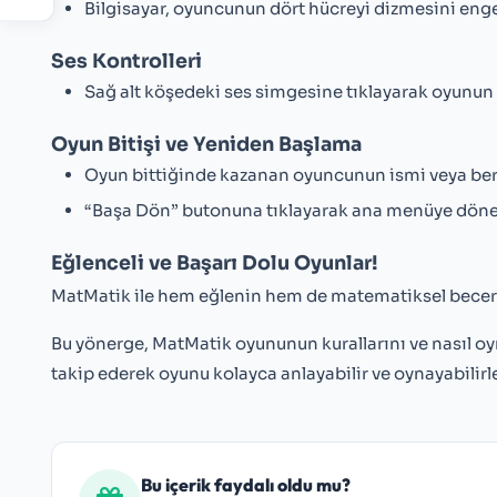
Bilgisayar, oyuncunun dört hücreyi dizmesini eng
Ses Kontrolleri
Sağ alt köşedeki ses simgesine tıklayarak oyunun s
Oyun Bitişi ve Yeniden Başlama
Oyun bittiğinde kazanan oyuncunun ismi veya berab
“Başa Dön” butonuna tıklayarak ana menüye dönebi
Eğlenceli ve Başarı Dolu Oyunlar!
MatMatik ile hem eğlenin hem de matematiksel beceriler
Bu yönerge, MatMatik oyununun kurallarını ve nasıl oy
takip ederek oyunu kolayca anlayabilir ve oynayabilirle
Bu içerik faydalı oldu mu?