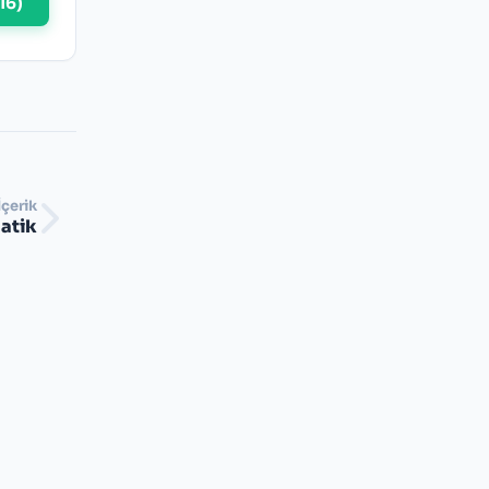
16
)
İçerik
atik