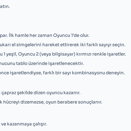
atın.
ar. İlk hamle her zaman Oyuncu 1’de olur.
arı el simgelerini hareket ettirerek iki farklı sayıyı seçin.
 1 yeşil, Oyuncu 2 (veya bilgisayar) kırmızı renkle işaretler.
nucunu tablo üzerinde işaretlenecektir.
ce işaretlendiyse, farklı bir sayı kombinasyonu deneyin.
ya çapraz şekilde dizen oyuncu kazanır.
ık hücreyi dizemezse, oyun berabere sonuçlanır.
r ve kazanmaya çalışır.