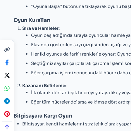
“Oyuna Başla” butonuna tıklayarak oyunu başl
Oyun Kuralları
Sıra ve Hamleler:
Oyun başladığında sırayla oyuncular hamle yap
Ekranda gösterilen sayı çizgisinden aşağı ve yuk
Her iki oyuncu da farklı renklerle oynar: Oyuncu
Seçtiğiniz sayılar çarpılarak çarpma işlemi so
Eğer çarpma işlemi sonucundaki hücre daha ön
Kazananı Belirleme:
İlk olarak dört ardışık hücreyi yatay, dikey ve
Eğer tüm hücreler dolarsa ve kimse dört ardış
Bilgisayara Karşı Oyun
Bilgisayar, kendi hamlelerini stratejik olarak yapa