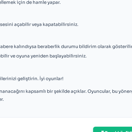
ellemek için de hamle yapar.
esini açabilir veya kapatabilirsiniz.
ere kalındıysa beraberlik durumu bildirim olarak gösterilir
lir ve oyuna yeniden başlayabilirsiniz.
inizi geliştirin. İyi oyunlar!
nanacağını kapsamlı bir şekilde açıklar. Oyuncular, bu yöner
r.