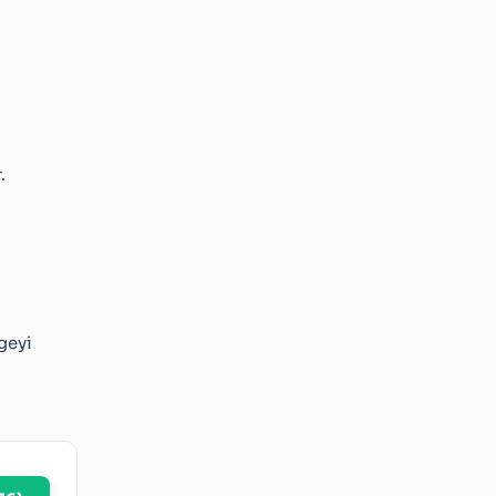
.
geyi