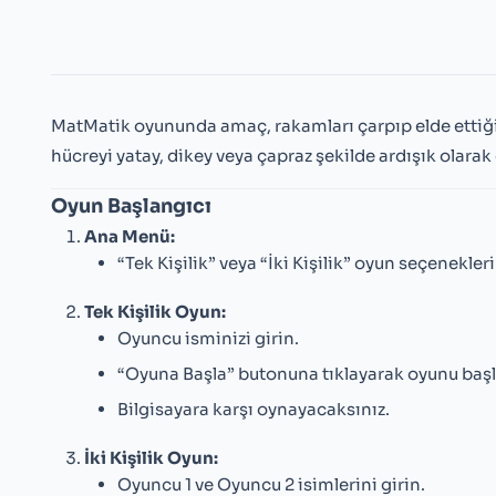
MatMatik oyununda amaç, rakamları çarpıp elde ettiğin
hücreyi yatay, dikey veya çapraz şekilde ardışık olarak
Oyun Başlangıcı
Ana Menü:
“Tek Kişilik” veya “İki Kişilik” oyun seçenekler
Tek Kişilik Oyun:
Oyuncu isminizi girin.
“Oyuna Başla” butonuna tıklayarak oyunu başl
Bilgisayara karşı oynayacaksınız.
İki Kişilik Oyun:
Oyuncu 1 ve Oyuncu 2 isimlerini girin.