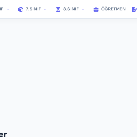
IF
7.SINIF
8.SINIF
ÖĞRETMEN
er