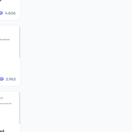
4.606
2.963
eri