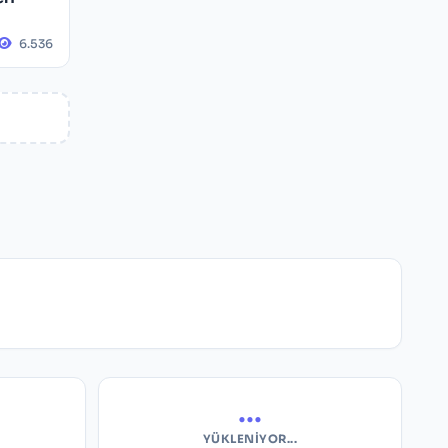
6.536
...
YÜKLENIYOR...