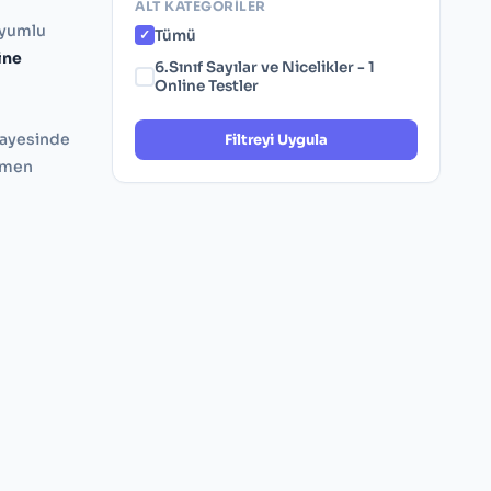
ALT KATEGORILER
uyumlu
Tümü
ine
6.Sınıf Sayılar ve Nicelikler - 1
Online Testler
ayesinde
Filtreyi Uygula
emen