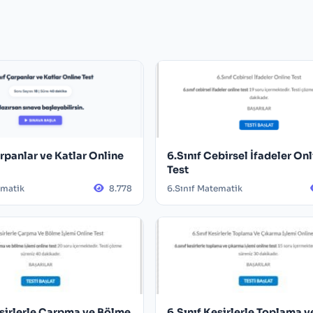
arpanlar ve Katlar Online
6.Sınıf Cebirsel İfadeler On
Test
ematik
8.778
6.Sınıf Matematik
esirlerle Çarpma ve Bölme
6.Sınıf Kesirlerle Toplama v