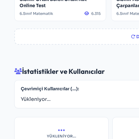
Online Test
Çarpanlar
6.Sınıf Matematik
6.315
6.Sınıf Mat
D
İstatistikler ve Kullanıcılar
Çevrimiçi Kullanıcılar (
...
):
Yükleniyor...
...
YÜKLENIYOR...