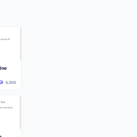
line
6.205
e