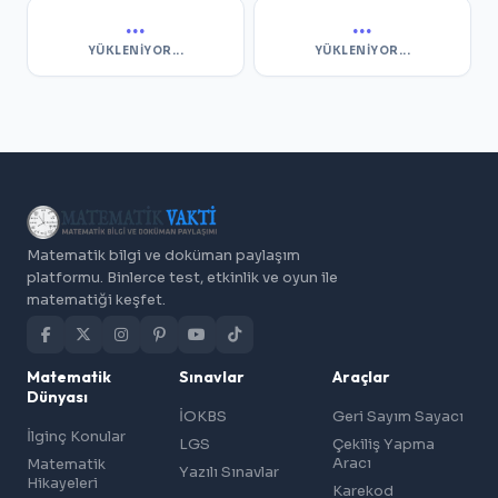
...
...
YÜKLENIYOR...
YÜKLENIYOR...
Matematik bilgi ve doküman paylaşım
platformu. Binlerce test, etkinlik ve oyun ile
matematiği keşfet.
Matematik
Sınavlar
Araçlar
Dünyası
İOKBS
Geri Sayım Sayacı
İlginç Konular
LGS
Çekiliş Yapma
Aracı
Matematik
Yazılı Sınavlar
Hikayeleri
Karekod