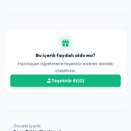
Bu içerik faydalı oldu mu?
Hazırlayan öğretmene teşekkür ederek destek
olabilirsin.
Teşekkür Et
(
0
)
Önceki İçerik