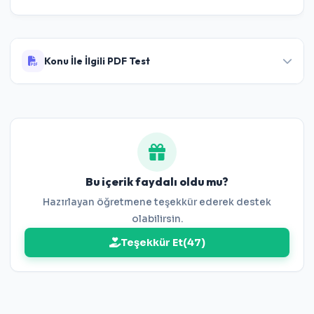
Konu İle İlgili PDF Test
7.Sınıf Çokgenler Testi
Bu içerik faydalı oldu mu?
Hazırlayan öğretmene teşekkür ederek destek
olabilirsin.
Teşekkür Et
(
47
)