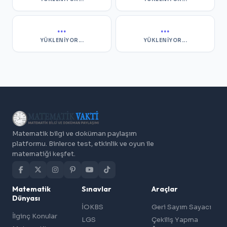
...
...
YÜKLENIYOR...
YÜKLENIYOR...
Matematik bilgi ve doküman paylaşım
platformu. Binlerce test, etkinlik ve oyun ile
matematiği keşfet.
Matematik
Sınavlar
Araçlar
Dünyası
İOKBS
Geri Sayım Sayacı
İlginç Konular
LGS
Çekiliş Yapma