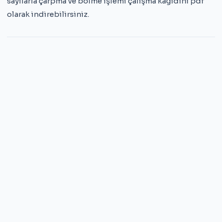
sayılarla çarpma ve bölme işlemi çalışma kağıdını pdf
olarak indirebilirsiniz.