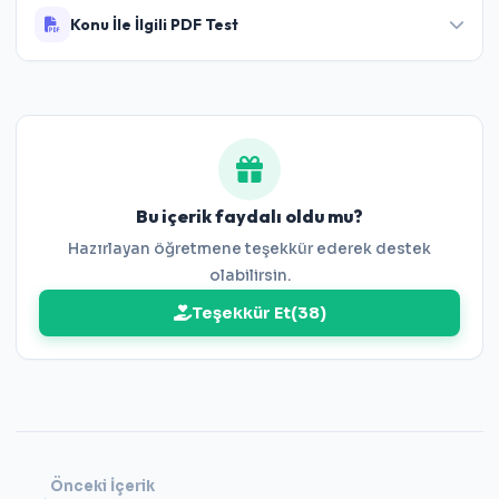
Konu İle İlgili PDF Test
7.Sınıf Rasyonel Sayılarla Çarpma ve Bölme
İşlemi Testi
Bu içerik faydalı oldu mu?
Hazırlayan öğretmene teşekkür ederek destek
olabilirsin.
Teşekkür Et
(
38
)
Önceki İçerik