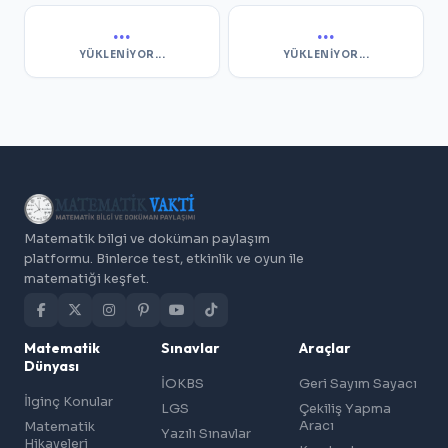
...
...
YÜKLENIYOR...
YÜKLENIYOR...
Matematik bilgi ve doküman paylaşım
platformu. Binlerce test, etkinlik ve oyun ile
matematiği keşfet.
Matematik
Sınavlar
Araçlar
Dünyası
İOKBS
Geri Sayım Sayacı
İlginç Konular
LGS
Çekiliş Yapma
Aracı
Matematik
Yazılı Sınavlar
Hikayeleri