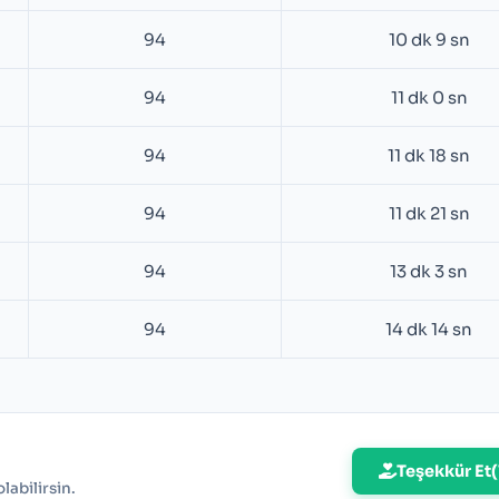
94
10 dk 9 sn
94
11 dk 0 sn
94
11 dk 18 sn
94
11 dk 21 sn
94
13 dk 3 sn
94
14 dk 14 sn
Teşekkür Et
(
abilirsin.