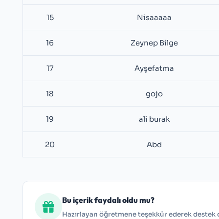
15
Nisaaaaa
16
Zeynep Bilge
17
Ayşefatma
18
gojo
19
ali burak
20
Abd
Bu içerik faydalı oldu mu?
Hazırlayan öğretmene teşekkür ederek destek ol