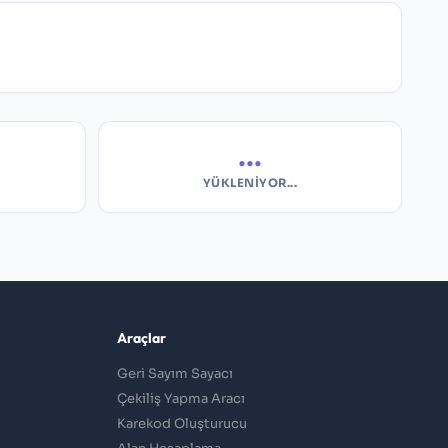
...
YÜKLENIYOR...
Araçlar
Geri Sayım Sayacı
Çekiliş Yapma Aracı
Karekod Oluşturucu