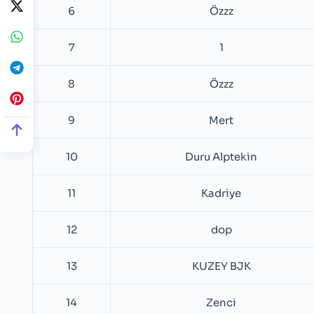
6
Özzz
7
1
8
Özzz
9
Mert
10
Duru Alptekin
11
Kadriye
12
dop
13
KUZEY BJK
14
Zenci