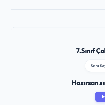
7.Sınıf Ç
Soru Say
Hazırsan sı