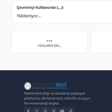
Çevrimiçi Kullanıcılar (
...
):
Yükleniyor...
...
YÜKLENIYOR...
Matematik bilgi ve doküman paylaşım
platformu. Binlerce test, etkinlik ve oyun
ile matematiği keşfet.