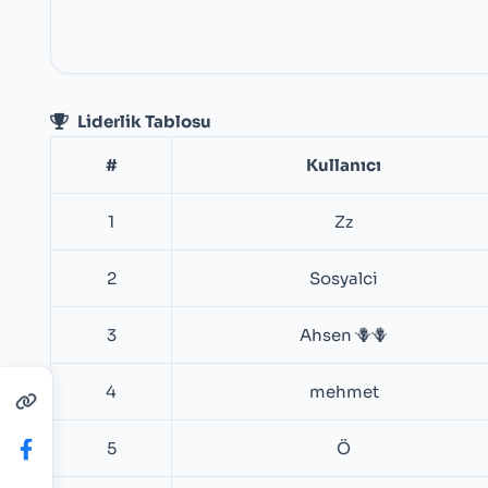
Liderlik Tablosu
#
Kullanıcı
1
Zz
2
Sosyalci
3
Ahsen 🪻🪻
4
mehmet
5
Ö