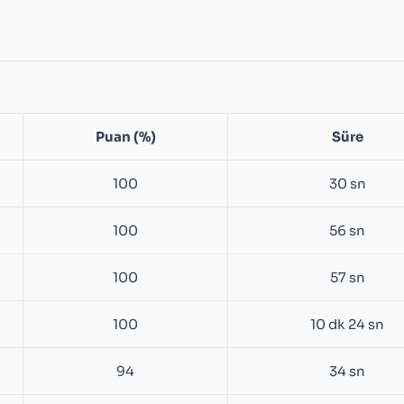
Puan (%)
Süre
100
30 sn
100
56 sn
100
57 sn
100
10 dk 24 sn
94
34 sn