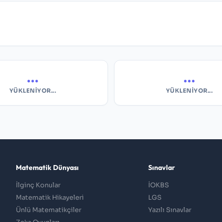
...
...
YÜKLENIYOR...
YÜKLENIYOR...
Matematik Dünyası
Sınavlar
İlginç Konular
İOKBS
Matematik Hikayeleri
LGS
Ünlü Matematikçiler
Yazılı Sınavlar