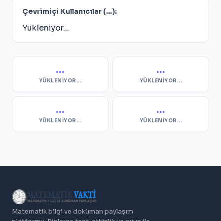
Çevrimiçi Kullanıcılar (
...
):
Yükleniyor...
...
...
YÜKLENIYOR...
YÜKLENIYOR...
...
...
YÜKLENIYOR...
YÜKLENIYOR...
Matematik bilgi ve doküman paylaşım