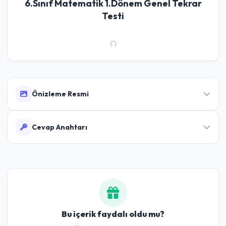
6.Sınıf Matematik 1.Dönem Genel Tekrar
Testi
Önizleme Resmi
Cevap Anahtarı
Cevaplar:
1-A 2-A 3-C 4-C 5-D 6-A 7-B 8-D 9-C 10-B
11-D 12-D 13-D 14-C 15-D 16-B 17-D 18-B 19-D 20-D 21-
C 22-D 23-C 24-D 25-C 26-C 27-B 28-B 29-A 30-C 31-
B 32-C 33-B 34-D 35-A 36-C 37-B 38-D 39-D 40-D
41-C 42-A 43-D 44-D 45-B 46-C 47-D 48-D 49-C 50-A
Bu içerik faydalı oldu mu?
51-D 52-A 53-D 54-C 55-C 56-D 57-C 58-C 59-C 60-C