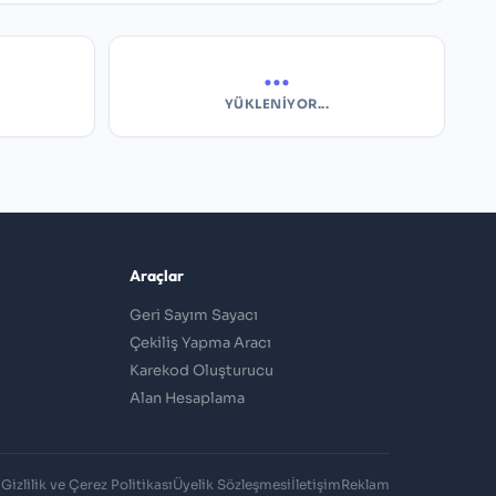
...
YÜKLENIYOR...
Araçlar
Geri Sayım Sayacı
Çekiliş Yapma Aracı
Karekod Oluşturucu
Alan Hesaplama
Gizlilik ve Çerez Politikası
Üyelik Sözleşmesi
İletişim
Reklam