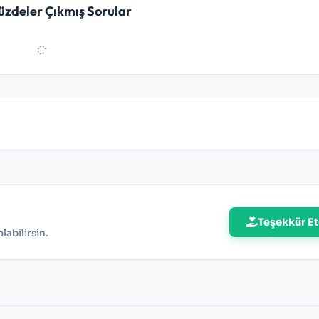
Yüzdeler Çıkmış Sorular
1-B 12-D 13-B 14-C 15-C 16-A 17-A 18-D 19-B 20-B 21-C 22-D 23
Teşekkür Et
abilirsin.