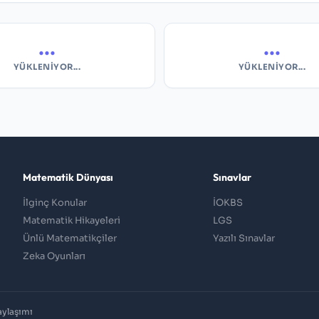
...
...
YÜKLENIYOR...
YÜKLENIYOR...
Matematik Dünyası
Sınavlar
İlginç Konular
İOKBS
Matematik Hikayeleri
LGS
Ünlü Matematikçiler
Yazılı Sınavlar
Zeka Oyunları
aylaşımı