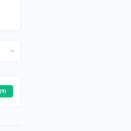
-B
(
9
)