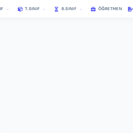
IF
7.SINIF
8.SINIF
ÖĞRETMEN
r