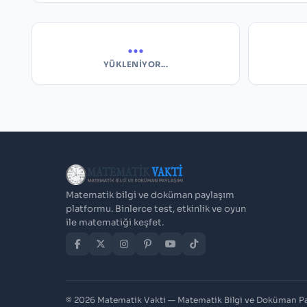
...
YÜKLENIYOR...
Matematik bilgi ve doküman paylaşım
platformu. Binlerce test, etkinlik ve oyun
ile matematiği keşfet.
© 2026 Matematik Vakti — Matematik Bilgi ve Doküman P