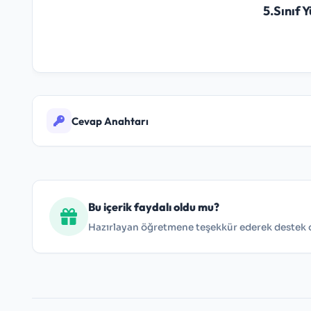
5.Sınıf 
Cevap Anahtarı
Cevaplar:
1-A 2-B 3-D 4-C 5-A 6-D 7-C 8-C 9-B 10-A 1
Bu içerik faydalı oldu mu?
Hazırlayan öğretmene teşekkür ederek destek ol