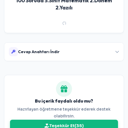
100 Soruda 5.Sınıf Matematik 2.Dönem
2.Yazılı
Cevap Anahtarı İndir
Çözümlerini görüntüleyin
Bu içerik faydalı oldu mu?
Hazırlayan öğretmene teşekkür ederek destek
olabilirsin.
Teşekkür Et
(
35
)