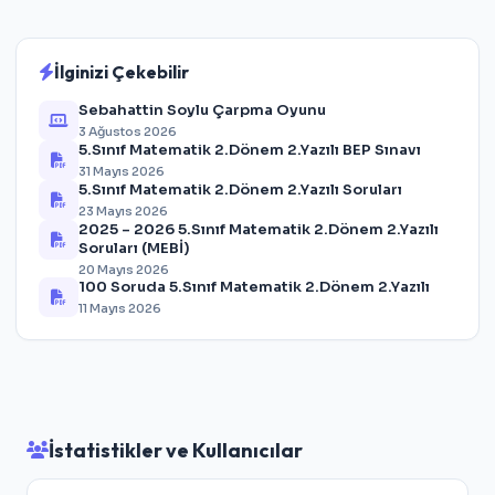
İlginizi Çekebilir
Sebahattin Soylu Çarpma Oyunu
3 Ağustos 2026
5.Sınıf Matematik 2.Dönem 2.Yazılı BEP Sınavı
31 Mayıs 2026
5.Sınıf Matematik 2.Dönem 2.Yazılı Soruları
23 Mayıs 2026
2025 – 2026 5.Sınıf Matematik 2.Dönem 2.Yazılı
Soruları (MEBİ)
20 Mayıs 2026
100 Soruda 5.Sınıf Matematik 2.Dönem 2.Yazılı
11 Mayıs 2026
İstatistikler ve Kullanıcılar