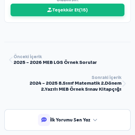
Teşekkür Et
(
15
)
Önceki İçerik
2025 – 2026 MEB LGS Örnek Sorular
Sonraki İçerik
2024 – 2025 8.Sınıf Matematik 2.Dönem
2.Yazılı MEB Örnek Sınav Kitapçığı
İlk Yorumu Sen Yaz