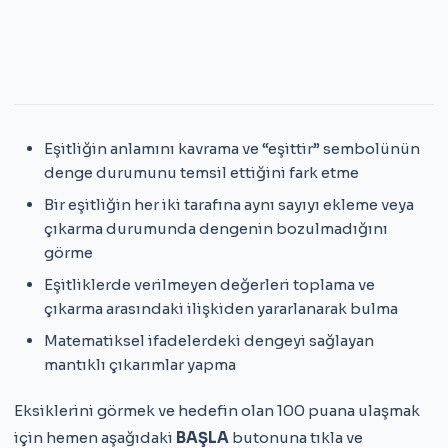
Eşitliğin anlamını kavrama ve “eşittir” sembolünün
denge durumunu temsil ettiğini fark etme
Bir eşitliğin her iki tarafına aynı sayıyı ekleme veya
çıkarma durumunda dengenin bozulmadığını
görme
Eşitliklerde verilmeyen değerleri toplama ve
çıkarma arasındaki ilişkiden yararlanarak bulma
Matematiksel ifadelerdeki dengeyi sağlayan
mantıklı çıkarımlar yapma
Eksiklerini görmek ve hedefin olan 100 puana ulaşmak
için hemen aşağıdaki
BAŞLA
butonuna tıkla ve