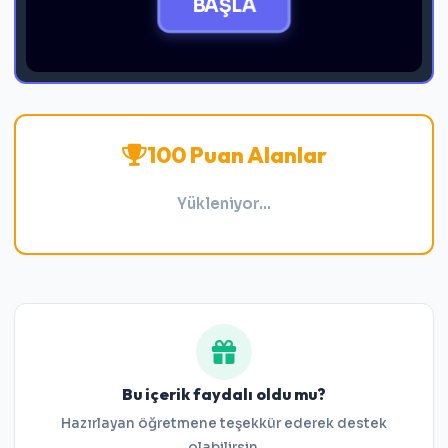
BAŞLA
100 Puan Alanlar
Yükleniyor...
Bu içerik faydalı oldu mu?
Hazırlayan öğretmene teşekkür ederek destek
olabilirsin.