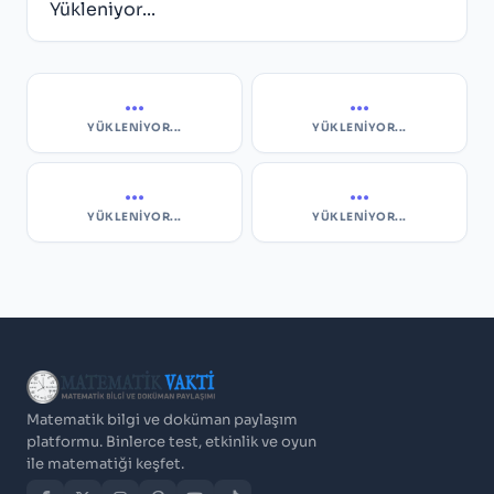
Yükleniyor...
...
...
YÜKLENIYOR...
YÜKLENIYOR...
...
...
YÜKLENIYOR...
YÜKLENIYOR...
Matematik bilgi ve doküman paylaşım
platformu. Binlerce test, etkinlik ve oyun
ile matematiği keşfet.