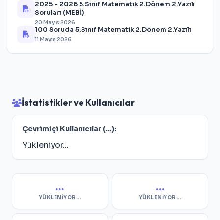
2025 – 2026 5.Sınıf Matematik 2.Dönem 2.Yazılı
Soruları (MEBİ)
20 Mayıs 2026
100 Soruda 5.Sınıf Matematik 2.Dönem 2.Yazılı
11 Mayıs 2026
İstatistikler ve Kullanıcılar
Çevrimiçi Kullanıcılar (
...
):
Yükleniyor...
...
...
YÜKLENIYOR...
YÜKLENIYOR...