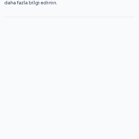
daha fazla bilgi edinin.