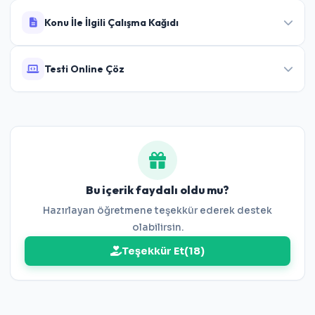
Konu İle İlgili Çalışma Kağıdı
Testi Online Çöz
5.Sınıf Doğal Sayılar Çalışma Kağıdı
Bu testi PDF olarak indirmeden doğrudan tarayıcınız
üzerinden etkileşimli olarak çözebilirsiniz.
5.Sınıf Doğal Sayılar Online Test
Bu içerik faydalı oldu mu?
Hazırlayan öğretmene teşekkür ederek destek
olabilirsin.
Teşekkür Et
(
18
)