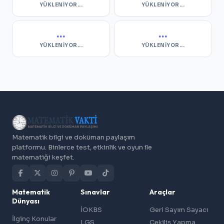
YÜKLENIYOR...
YÜKLENIYOR...
...
...
YÜKLENIYOR...
YÜKLENIYOR...
Matematik bilgi ve doküman paylaşım
platformu. Binlerce test, etkinlik ve oyun ile
matematiği keşfet.
Matematik
Sınavlar
Araçlar
Dünyası
İOKBS
Geri Sayım Sayacı
İlginç Konular
LGS
Çekiliş Yapma