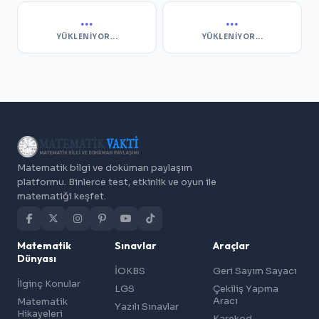
...
...
YÜKLENIYOR...
YÜKLENIYOR...
Matematik bilgi ve doküman paylaşım
platformu. Binlerce test, etkinlik ve oyun ile
matematiği keşfet.
Matematik
Sınavlar
Araçlar
Dünyası
İOKBS
Geri Sayım Sayacı
İlginç Konular
LGS
Çekiliş Yapma
Aracı
Matematik
Yazılı Sınavlar
Hikayeleri
Karekod