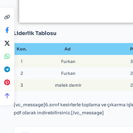
Liderlik Tablosu
Kon.
Ad
P
1
Furkan
3
2
Furkan
2
3
melek demir
2
[vc_message]6.sınıf kesirlerle toplama ve çıkarma işle
pdf olarak indirebilirsiniz.[/vc_message]