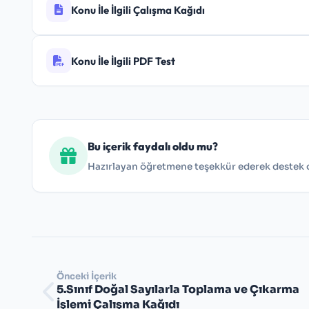
Konu İle İlgili Çalışma Kağıdı
Konu İle İlgili PDF Test
6.Sınıf Kesirlerle Toplama ve Çıkarma İşlemi Çal
6. Sınıf Kesirlerle Toplama ve Çıkarma İşlemi Test
Bu içerik faydalı oldu mu?
Hazırlayan öğretmene teşekkür ederek destek ol
Önceki İçerik
5.Sınıf Doğal Sayılarla Toplama ve Çıkarma
İşlemi Çalışma Kağıdı