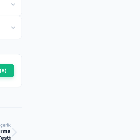
(
8
)
İçerik
karma
Testi