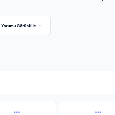
2
Yorumu Görüntüle
...
...