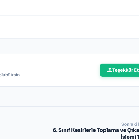
ışma Kağıdı
i
Teşekkür Et
abilirsin.
Sonraki 
6. Sınıf Kesirlerle Toplama ve Çı
İşlemi 