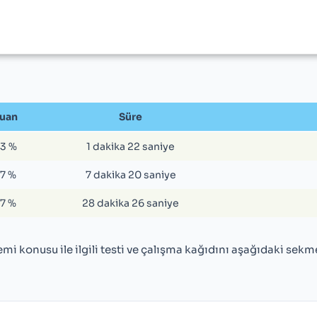
uan
Süre
3 %
1 dakika 22 saniye
7 %
7 dakika 20 saniye
7 %
28 dakika 26 saniye
mi konusu ile ilgili testi ve çalışma kağıdını aşağıdaki sek