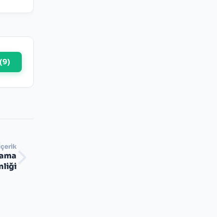
(
9
)
İçerik
yama
nliği