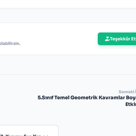
Teşekkür Et
abilirsin.
Sonraki 
5.Sınıf Temel Geometrik Kavramlar Bo
Etki