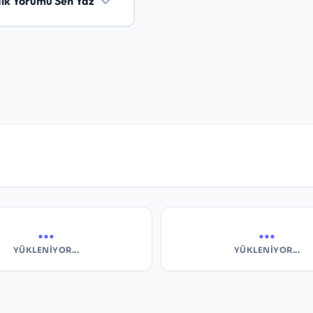
İlk Yorumu Sen Yaz
...
...
YÜKLENIYOR...
YÜKLENIYOR...