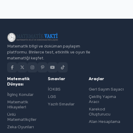
Matematik bilgi ve doküman paylaşım
platformu. Binlerce test, etkinlik ve oyun ile
matematiği keşfet.
Matematik
Sınavlar
Araçlar
Dünyası
İOKBS
Geri Sayım Sayacı
İlginç Konular
LGS
Çekiliş Yapma
Aracı
Matematik
Yazılı Sınavlar
Hikayeleri
Karekod
Oluşturucu
Ünlü
Matematikçiler
Alan Hesaplama
Zeka Oyunları