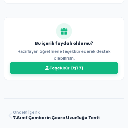
7.Sınıf Çemberin Çevre Uzunluğu Testi
Bu içerik faydalı oldu mu?
Hazırlayan öğretmene teşekkür ederek destek
olabilirsin.
Teşekkür Et
(
17
)
Önceki İçerik
7.Sınıf Çemberin Çevre Uzunluğu Testi