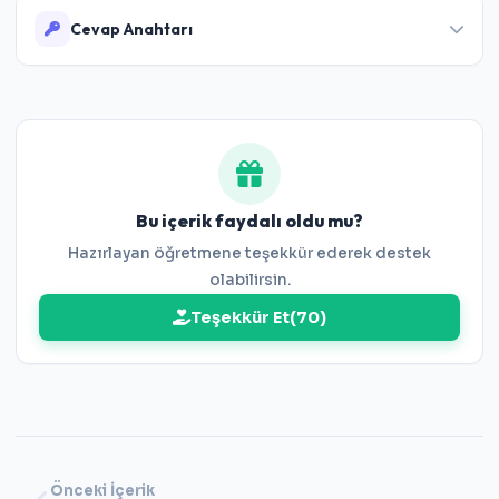
Cevap Anahtarı
Cevaplar:
1-B 2-D 3-C 4-A 5-B 6-D 7-C 8-A 9-A 10-C
11-B 12-A 13-A 14-D 15-B 16-C 17-D 18-D 19-B 20-D 21-
A 22-B 23-D 24-A 25-C
Bu içerik faydalı oldu mu?
Hazırlayan öğretmene teşekkür ederek destek
olabilirsin.
Teşekkür Et
(
70
)
Önceki İçerik