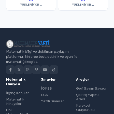
YÜKLENIYOR...
YÜKLENIYOR...
Matematik bilgi ve doküman paylaşım
platformu. Binlerce test, etkinlik ve oyun ile
matematiği keşfet.
Matematik
Sınavlar
Araçlar
Dünyası
İOKBS
Geri Sayım Sayacı
İlginç Konular
LGS
Çekiliş Yapma
Aracı
Matematik
Yazılı Sınavlar
Hikayeleri
Karekod
Oluşturucu
Ünlü