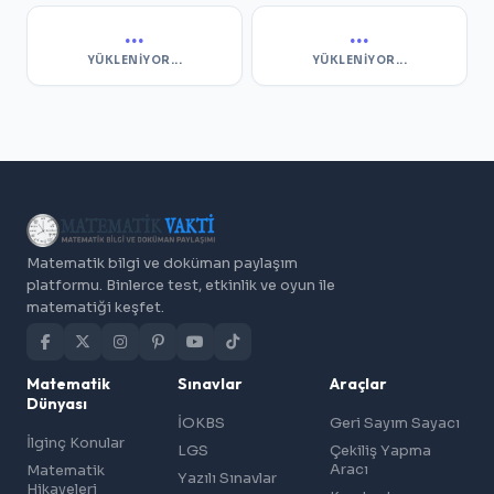
...
...
YÜKLENIYOR...
YÜKLENIYOR...
Matematik bilgi ve doküman paylaşım
platformu. Binlerce test, etkinlik ve oyun ile
matematiği keşfet.
Matematik
Sınavlar
Araçlar
Dünyası
İOKBS
Geri Sayım Sayacı
İlginç Konular
LGS
Çekiliş Yapma
Aracı
Matematik
Yazılı Sınavlar
Hikayeleri