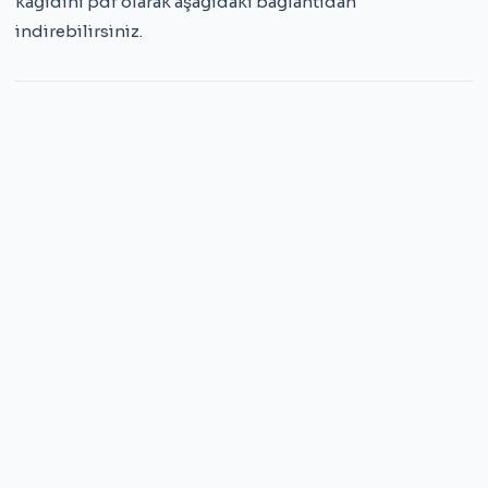
kağıdını pdf olarak aşağıdaki bağlantıdan
indirebilirsiniz.