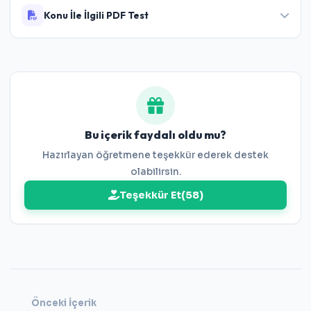
Konu İle İlgili PDF Test
5.Sınıf Doğal Sayılarla Toplama ve Çıkarma
İşlemi Testi
Bu içerik faydalı oldu mu?
Hazırlayan öğretmene teşekkür ederek destek
olabilirsin.
Teşekkür Et
(
58
)
Önceki İçerik