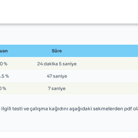
uan
Süre
0 %
24 dakika 5 saniye
6.5 %
47 saniye
0 %
7 saniye
ilgili testi ve çalışma kağıdını aşağıdaki sekmelerden pdf o