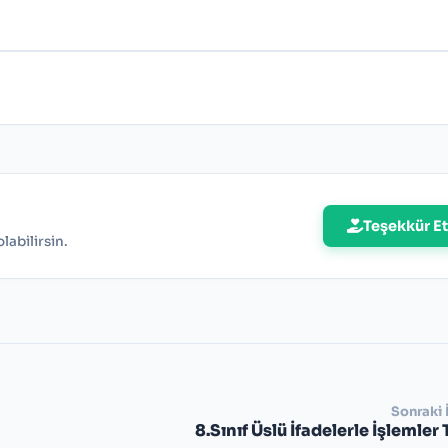
Teşekkür Et
abilirsin.
Sonraki 
8.Sınıf Üslü İfadelerle İşlemler 