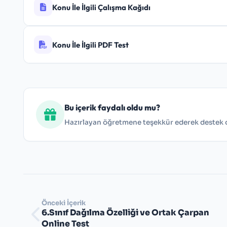
Konu İle İlgili Çalışma Kağıdı
Konu İle İlgili PDF Test
6.Sınıf Doğal Sayı Problemleri Çalışma Kağıdı
6.Sınıf Doğal Sayı Problemleri Testi
Bu içerik faydalı oldu mu?
Hazırlayan öğretmene teşekkür ederek destek ol
Önceki İçerik
6.Sınıf Dağılma Özelliği ve Ortak Çarpan
Online Test