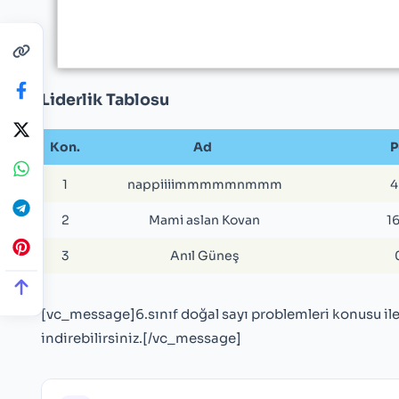
Liderlik Tablosu
Kon.
Ad
P
1
nappiiiimmmmmnmmm
4
2
Mami aslan Kovan
1
3
Anıl Güneş
[vc_message]6.sınıf doğal sayı problemleri konusu ile 
indirebilirsiniz.[/vc_message]