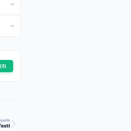
(
3
)
İçerik
Testi