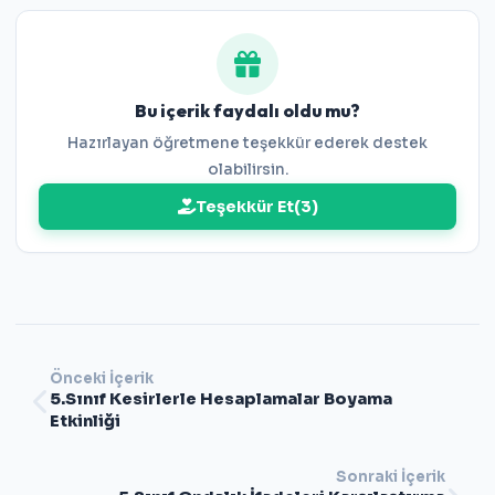
Bu içerik faydalı oldu mu?
Hazırlayan öğretmene teşekkür ederek destek
olabilirsin.
Teşekkür Et
(
3
)
Önceki İçerik
5.Sınıf Kesirlerle Hesaplamalar Boyama
Etkinliği
Sonraki İçerik