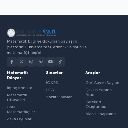
Matematik bilgi ve doküman paylaşım
platformu. Binlerce test, etkinlik ve oyun ile
matematiği keşfet.
Matematik
Sınavlar
Araçlar
Dünyası
İOKBS
Geri Sayım Sayacı
İlginç Konular
LGS
Çekiliş Yapma
Aracı
Matematik
Yazılı Sınavlar
Hikayeleri
Karekod
Oluşturucu
Ünlü
Matematikçiler
Alan Hesaplama
Zeka Oyunları