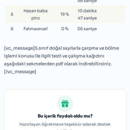
56 saniye
Hasan baba
10 dakika
5
19 %
piro
47 saniye
6
Fatmaoncel
0 %
26 saniye
[vc_message]5.sınıf doğal sayılarla çarpma ve bölme
işlemi konusu ile ilgili testi ve çalışma kağıdını
aşağıdaki sekmelerden pdf olarak indirebilirsiniz.
[/vc_message]
Bu içerik faydalı oldu mu?
Hazırlayan öğretmene teşekkür ederek destek