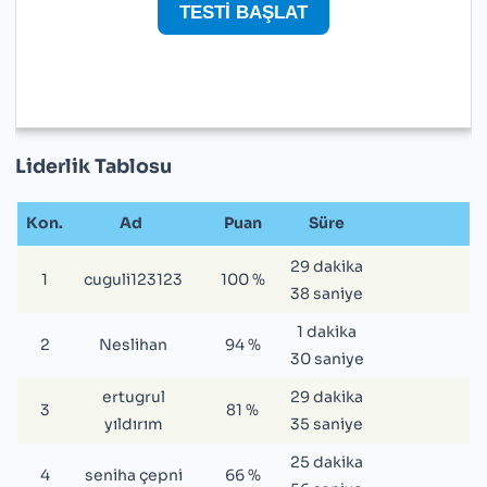
Liderlik Tablosu
Kon.
Ad
Puan
Süre
29 dakika
1
cuguli123123
100 %
38 saniye
1 dakika
2
Neslihan
94 %
30 saniye
ertugrul
29 dakika
3
81 %
yıldırım
35 saniye
25 dakika
4
seniha çepni
66 %