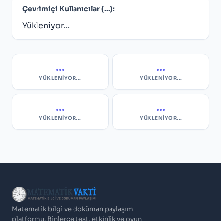
Çevrimiçi Kullanıcılar (
...
):
Yükleniyor...
...
...
YÜKLENIYOR...
YÜKLENIYOR...
...
...
YÜKLENIYOR...
YÜKLENIYOR...
Matematik bilgi ve doküman paylaşım
platformu. Binlerce test, etkinlik ve oyun