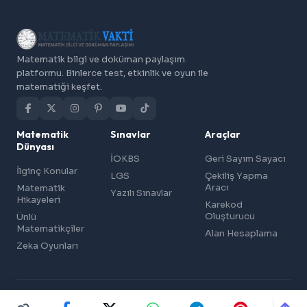
Matematik bilgi ve doküman paylaşım
platformu. Binlerce test, etkinlik ve oyun ile
matematiği keşfet.
Matematik
Sınavlar
Araçlar
Dünyası
İOKBS
Geri Sayım Sayacı
İlginç Konular
LGS
Çekiliş Yapma
Aracı
Matematik
Yazılı Sınavlar
Hikayeleri
Karekod
Oluşturucu
Ünlü
Matematikçiler
Alan Hesaplama
Zeka Oyunları
© 2026 Matematik Vakti — Matematik Bilgi ve Doküman Paylaşımı