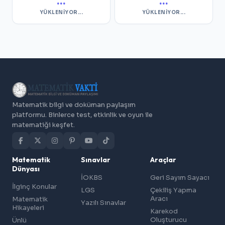
...
...
YÜKLENIYOR...
YÜKLENIYOR...
Matematik bilgi ve doküman paylaşım
platformu. Binlerce test, etkinlik ve oyun ile
matematiği keşfet.
Matematik
Sınavlar
Araçlar
Dünyası
İOKBS
Geri Sayım Sayacı
İlginç Konular
LGS
Çekiliş Yapma
Aracı
Matematik
Yazılı Sınavlar
Hikayeleri
Karekod
Oluşturucu
Ünlü