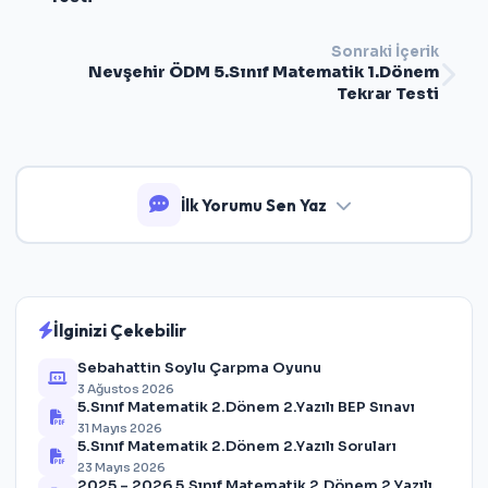
Cevaplar:
Test 6: 1-D 2-B 3-C 4-C 5-B 6-D 7-A 8-C 9-C
10-B 11-B 12-D 13-D 14-A 15-B 16-B 17-C 18-C 19-D 20-
Sonraki İçerik
C 21-D 22-D 23-B 24-D 25-A 26-B
Nevşehir ÖDM 5.Sınıf Matematik 1.Dönem
Tekrar Testi
İlk Yorumu Sen Yaz
İlginizi Çekebilir
Sebahattin Soylu Çarpma Oyunu
3 Ağustos 2026
5.Sınıf Matematik 2.Dönem 2.Yazılı BEP Sınavı
31 Mayıs 2026
5.Sınıf Matematik 2.Dönem 2.Yazılı Soruları
23 Mayıs 2026
2025 – 2026 5.Sınıf Matematik 2.Dönem 2.Yazılı