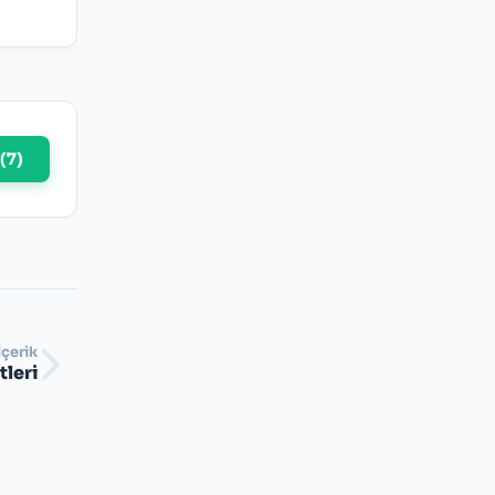
(
7
)
İçerik
leri