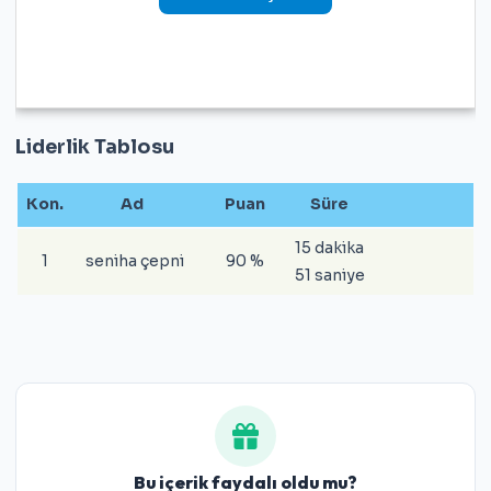
Liderlik Tablosu
Kon.
Ad
Puan
Süre
15 dakika
1
seniha çepni
90 %
51 saniye
Bu içerik faydalı oldu mu?