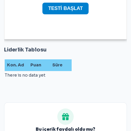
Liderlik Tablosu
Kon.
Ad
Puan
Süre
There is no data yet
Bu içerik faydalı oldu mu?