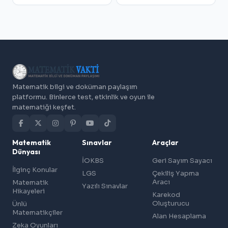
Matematik bilgi ve doküman paylaşım
platformu. Binlerce test, etkinlik ve oyun ile
matematiği keşfet.
Matematik
Sınavlar
Araçlar
Dünyası
İOKBS
Geri Sayım Sayacı
İlginç Konular
LGS
Çekiliş Yapma
Aracı
Matematik
Yazılı Sınavlar
Hikayeleri
Karekod
Oluşturucu
Ünlü
Matematikçiler
Alan Hesaplama
Zeka Oyunları