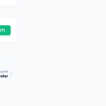
(
7
)
İçerik
rular