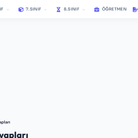
IF
7.SINIF
8.SINIF
ÖĞRETMEN
apları
vapları