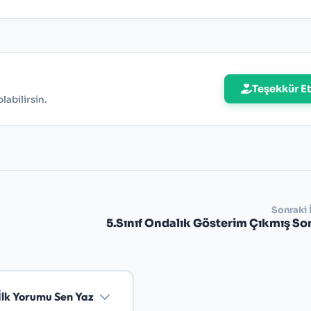
Teşekkür Et
abilirsin.
Sonraki 
5.Sınıf Ondalık Gösterim Çıkmış So
İlk Yorumu Sen Yaz