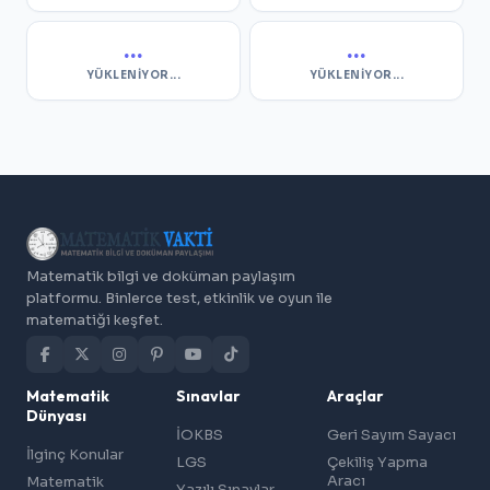
...
...
YÜKLENIYOR...
YÜKLENIYOR...
Matematik bilgi ve doküman paylaşım
platformu. Binlerce test, etkinlik ve oyun ile
matematiği keşfet.
Matematik
Sınavlar
Araçlar
Dünyası
İOKBS
Geri Sayım Sayacı
İlginç Konular
LGS
Çekiliş Yapma
Aracı
Matematik
Yazılı Sınavlar