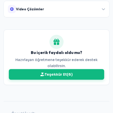
Video Çözümler
https://www.youtube.com/watch?v=RROysvs0OgM
Bu içerik faydalı oldu mu?
Hazırlayan öğretmene teşekkür ederek destek
olabilirsin.
Teşekkür Et
(
6
)