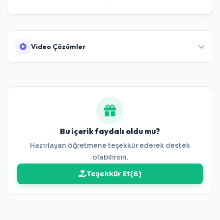
Video Çözümler
https://www.youtube.com/watch?v=_Vb0Hle66Bw
Bu içerik faydalı oldu mu?
Hazırlayan öğretmene teşekkür ederek destek
olabilirsin.
Teşekkür Et
(
6
)