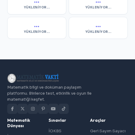
...
...
YÜKLENIYOR...
YÜKLENIYOR...
...
...
YÜKLENIYOR...
YÜKLENIYOR...
Matematik bilgi ve doküman paylaşım
platformu. Binlerce test, etkinlik ve oyun ile
matematiği keşfet.
Matematik
Sınavlar
Araçlar
Dünyası
İOKBS
Geri Sayım Sayacı