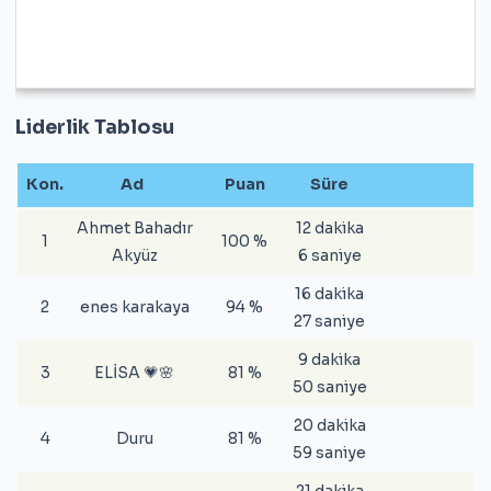
Liderlik Tablosu
Kon.
Ad
Puan
Süre
Ahmet Bahadır
12 dakika
1
100 %
Akyüz
6 saniye
16 dakika
2
enes karakaya
94 %
27 saniye
9 dakika
3
ELİSA 💗🌸
81 %
50 saniye
20 dakika
4
Duru
81 %
59 saniye
21 dakika