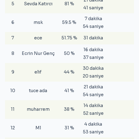
5
Sevda Katırcı
81 %
41 saniye
7 dakika
6
msk
59.5 %
54 saniye
7
ece
51.75 %
31 dakika
16 dakika
8
Ecrin Nur Genç
50 %
37 saniye
30 dakika
9
elif
44 %
20 saniye
21 dakika
10
tuce ada
41 %
54 saniye
14 dakika
11
muharrem
38 %
52 saniye
4 dakika
12
Ml
31 %
53 saniye