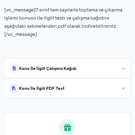
[vc_message]7.sınıf tam sayılarla toplama ve çıkarma
işlemi konusu ile ilgili testi ve çalışma kağıdını
aşağıdaki sekmelerden pdf olarak indirebilirsiniz.
[/vc_message]
Konu İle İlgili Çalışma Kağıdı
Konu İle İlgili PDF Test
7.Sınıf Tam Sayılarla Toplama ve Çıkarma
İşlemi Çalışma Kağıdı
7.Sınıf Tam Sayılarla Toplama ve Çıkarma
İşlemi Testi