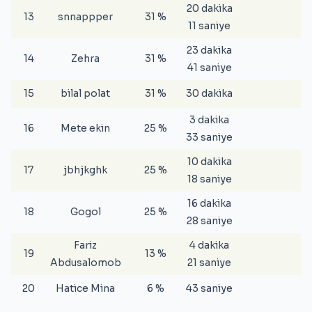
20 dakika
13
snnappper
31 %
11 saniye
23 dakika
14
Zehra
31 %
41 saniye
15
bilal polat
31 %
30 dakika
3 dakika
16
Mete ekin
25 %
33 saniye
10 dakika
17
jbhjkghk
25 %
18 saniye
16 dakika
18
Gogol
25 %
28 saniye
Fariz
4 dakika
19
13 %
Abdusalomob
21 saniye
20
Hatice Mina
6 %
43 saniye