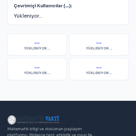
Çevrimiçi Kullanıcılar (
...
):
Yükleniyor...
...
...
YÜKLENIYOR...
YÜKLENIYOR...
...
...
YÜKLENIYOR...
YÜKLENIYOR...
Matematik bilgi ve doküman paylaşım
platformu. Binlerce test, etkinlik ve oyun ile