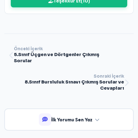
Teşekkür Et
(
10
)
Önceki İçerik
5.Sınıf Üçgen ve Dörtgenler Çıkmış
Sorular
Sonraki İçerik
8.Sınıf Bursluluk Sınavı Çıkmış Sorular ve
Cevapları
İlk Yorumu Sen Yaz