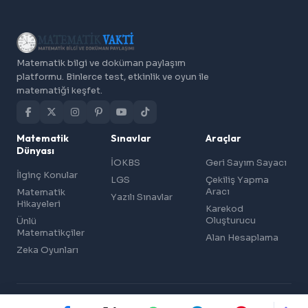
Matematik bilgi ve doküman paylaşım
platformu. Binlerce test, etkinlik ve oyun ile
matematiği keşfet.
Matematik
Sınavlar
Araçlar
Dünyası
İOKBS
Geri Sayım Sayacı
İlginç Konular
LGS
Çekiliş Yapma
Aracı
Matematik
Yazılı Sınavlar
Hikayeleri
Karekod
Oluşturucu
Ünlü
Matematikçiler
Alan Hesaplama
Zeka Oyunları
© 2026 Matematik Vakti — Matematik Bilgi ve Doküman Paylaşımı