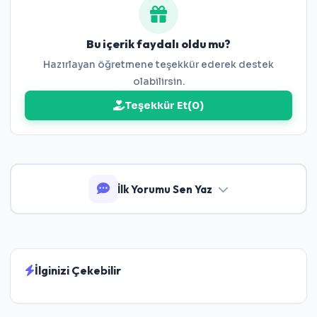
Bu içerik faydalı oldu mu?
Hazırlayan öğretmene teşekkür ederek destek
olabilirsin.
Teşekkür Et
(
0
)
İlk Yorumu Sen Yaz
İlginizi Çekebilir