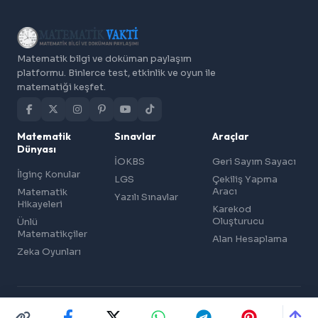
Matematik bilgi ve doküman paylaşım
platformu. Binlerce test, etkinlik ve oyun ile
matematiği keşfet.
Matematik
Sınavlar
Araçlar
Dünyası
İOKBS
Geri Sayım Sayacı
İlginç Konular
LGS
Çekiliş Yapma
Aracı
Matematik
Yazılı Sınavlar
Hikayeleri
Karekod
Oluşturucu
Ünlü
Matematikçiler
Alan Hesaplama
Zeka Oyunları
© 2026 Matematik Vakti — Matematik Bilgi ve Doküman Paylaşımı
Gizlilik ve Çerez Politikası
Üyelik Sözleşmesi
İletişim
Reklam