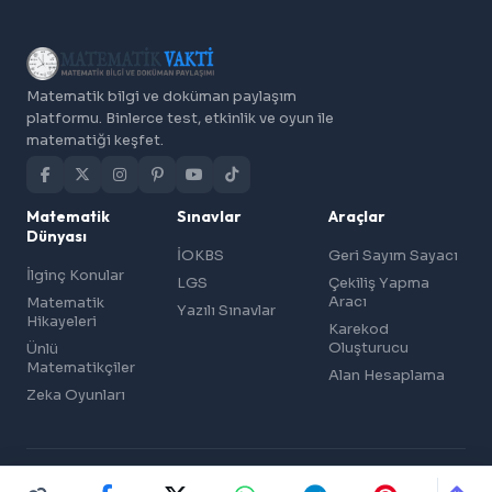
Matematik bilgi ve doküman paylaşım
platformu. Binlerce test, etkinlik ve oyun ile
matematiği keşfet.
Matematik
Sınavlar
Araçlar
Dünyası
İOKBS
Geri Sayım Sayacı
İlginç Konular
LGS
Çekiliş Yapma
Aracı
Matematik
Yazılı Sınavlar
Hikayeleri
Karekod
Oluşturucu
Ünlü
Matematikçiler
Alan Hesaplama
Zeka Oyunları
© 2026 Matematik Vakti — Matematik Bilgi ve Doküman Paylaşımı