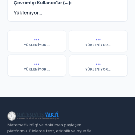
Çevrimiçi Kullanıcılar (
...
):
Yükleniyor...
...
...
YÜKLENIYOR...
YÜKLENIYOR...
...
...
YÜKLENIYOR...
YÜKLENIYOR...
Matematik bilgi ve doküman paylaşım
platformu. Binlerce test, etkinlik ve oyun ile