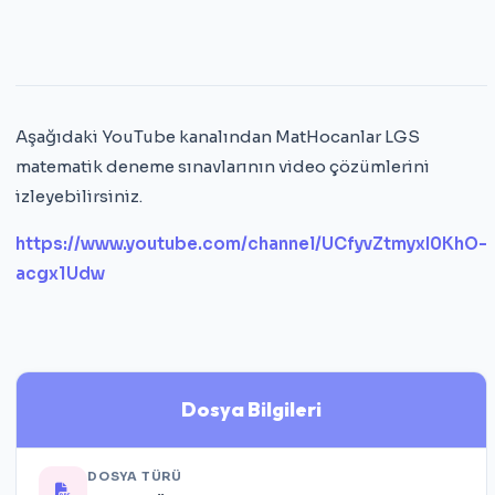
Aşağıdaki YouTube kanalından MatHocanlar LGS
matematik deneme sınavlarının video çözümlerini
izleyebilirsiniz.
https://www.youtube.com/channel/UCfyvZtmyxI0KhO-
acgx1Udw
Dosya Bilgileri
DOSYA TÜRÜ