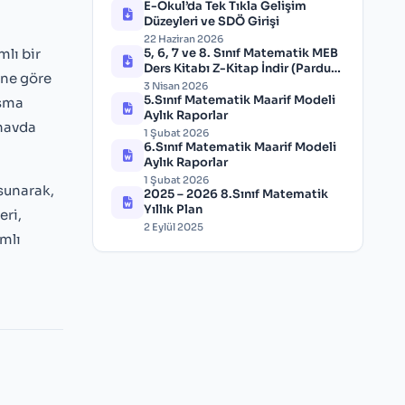
E-Okul’da Tek Tıkla Gelişim
Düzeyleri ve SDÖ Girişi
22 Haziran 2026
mlı bir
5, 6, 7 ve 8. Sınıf Matematik MEB
Ders Kitabı Z-Kitap İndir (Pardus
ine göre
& Windows)
3 Nisan 2026
5.Sınıf Matematik Maarif Modeli
ışma
Aylık Raporlar
ınavda
1 Şubat 2026
6.Sınıf Matematik Maarif Modeli
Aylık Raporlar
1 Şubat 2026
 sunarak,
2025 – 2026 8.Sınıf Matematik
Yıllık Plan
eri,
2 Eylül 2025
ımlı