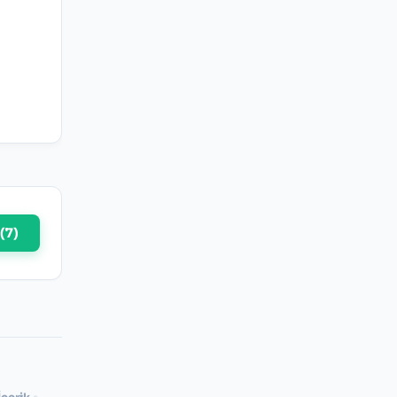
(
7
)