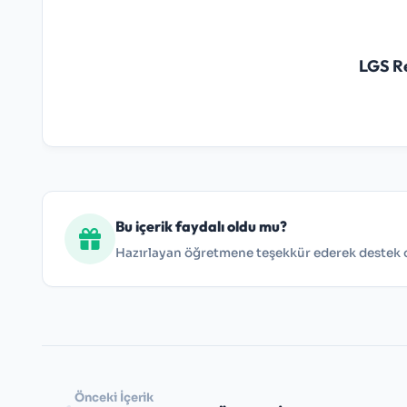
LGS R
Bu içerik faydalı oldu mu?
Hazırlayan öğretmene teşekkür ederek destek ol
Önceki İçerik