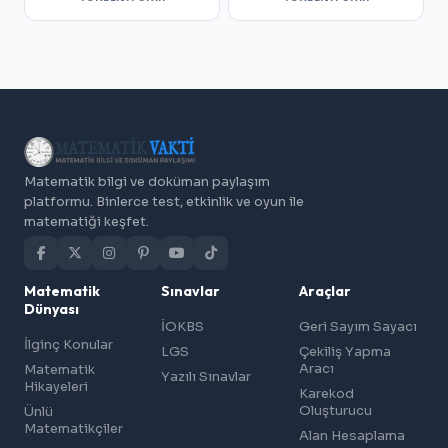
Matematik bilgi ve doküman paylaşım
platformu. Binlerce test, etkinlik ve oyun ile
matematiği keşfet.
Matematik
Sınavlar
Araçlar
Dünyası
İOKBS
Geri Sayım Sayacı
İlginç Konular
LGS
Çekiliş Yapma
Aracı
Matematik
Yazılı Sınavlar
Hikayeleri
Karekod
Oluşturucu
Ünlü
Matematikçiler
Alan Hesaplama