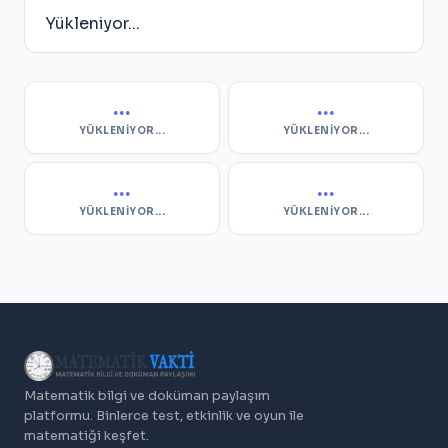
Yükleniyor...
...
...
YÜKLENIYOR...
YÜKLENIYOR...
...
...
YÜKLENIYOR...
YÜKLENIYOR...
Matematik bilgi ve doküman paylaşım
platformu. Binlerce test, etkinlik ve oyun ile
matematiği keşfet.