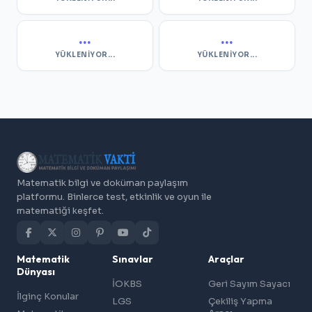
...
...
YÜKLENIYOR...
YÜKLENIYOR...
Matematik bilgi ve doküman paylaşım
platformu. Binlerce test, etkinlik ve oyun ile
matematiği keşfet.
Matematik
Sınavlar
Araçlar
Dünyası
İOKBS
Geri Sayım Sayacı
İlginç Konular
LGS
Çekiliş Yapma