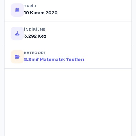
TARIH
10 Kasım 2020
İNDIRILME
3.292 Kez
KATEGORI
8.Sınıf Matematik Testleri