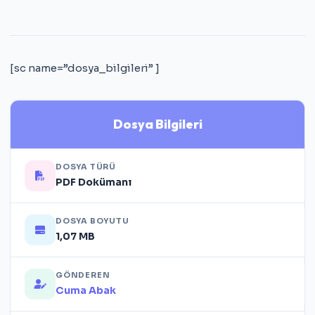
[sc name=”dosya_bilgileri” ]
Dosya Bilgileri
DOSYA TÜRÜ
PDF Dokümanı
DOSYA BOYUTU
1,07 MB
GÖNDEREN
Cuma Abak