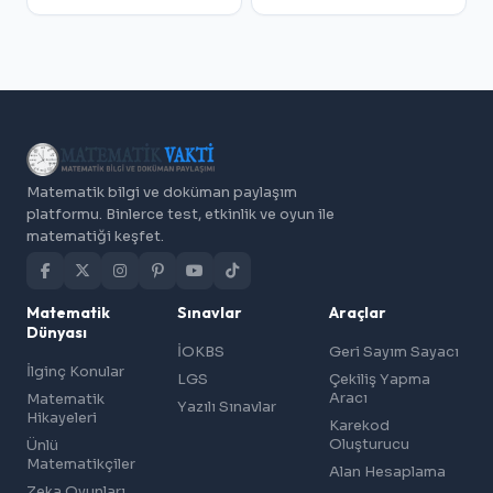
Matematik bilgi ve doküman paylaşım
platformu. Binlerce test, etkinlik ve oyun ile
matematiği keşfet.
Matematik
Sınavlar
Araçlar
Dünyası
İOKBS
Geri Sayım Sayacı
İlginç Konular
LGS
Çekiliş Yapma
Aracı
Matematik
Yazılı Sınavlar
Hikayeleri
Karekod
Oluşturucu
Ünlü
Matematikçiler
Alan Hesaplama
Zeka Oyunları