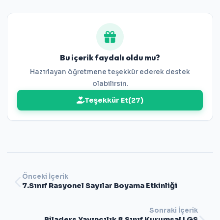
Deneme Sınavı 1 Cevap Anahtarı
Bu içerik faydalı oldu mu?
Hazırlayan öğretmene teşekkür ederek destek
olabilirsin.
Teşekkür Et
(
27
)
Önceki İçerik
7.Sınıf Rasyonel Sayılar Boyama Etkinliği
Sonraki İçerik
Biladers Yayıncılık 8.Sınıf Kurumsal LGS