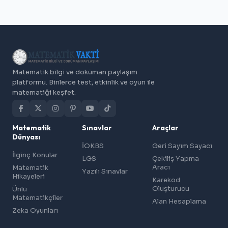
Matematik bilgi ve doküman paylaşım
platformu. Binlerce test, etkinlik ve oyun ile
matematiği keşfet.
Matematik
Sınavlar
Araçlar
Dünyası
İOKBS
Geri Sayım Sayacı
İlginç Konular
LGS
Çekiliş Yapma
Aracı
Matematik
Yazılı Sınavlar
Hikayeleri
Karekod
Oluşturucu
Ünlü
Matematikçiler
Alan Hesaplama
Zeka Oyunları