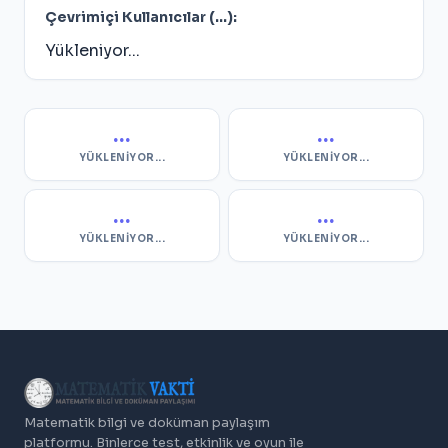
Çevrimiçi Kullanıcılar (
...
):
Yükleniyor...
...
...
YÜKLENIYOR...
YÜKLENIYOR...
...
...
YÜKLENIYOR...
YÜKLENIYOR...
Matematik bilgi ve doküman paylaşım
platformu. Binlerce test, etkinlik ve oyun ile